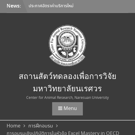
Skip
News:
ประกาศอัตราค่าบริการใหม่
to
สถานสัตว์ทดลองเพื่อการวิจัย
content
มหาวิทยาลัยนเรศวร
มหาวิทยาลัยนเรศวร จับมือ
Korea Institute of
Toxicology และมหาวิทยาลัย
เชียงใหม่ ลงนาม MOU ยก
ระดับการวิจัยทดสอบความ
ปลอดภัยระดับก่อนคลินิกสู่
มาตรฐานสากล
การเลือกใช้อุปกรณ์คุ้มครอง
สถานสัตว์ทดลองเพื่อการวิจัย
ความปลอดภัยส่วนบุคคล
(Personal Protective
มหาวิทยาลัยนเรศวร
Equipment: PPE)
Center for Animal Research, Naresuan University
Menu
Home
การฝึกอบรม
การอบรมเชิงปฏิบัติการในหัวข้อ Excel Mastery in OECD