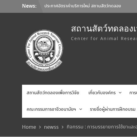
Skip
News:
ประกาศอัตราค่าบริการใหม่ สถานสัตว์ทดลอง
to
เพื่อการวิจัย มหาวิทยาลัยนเรศวร
content
มหาวิทยาลัยนเรศวร จับมือ Korea Institute
of Toxicology และมหาวิทยาลัยเชียงใหม่ ลง
สถานสัตว์ทดลองเพ
นาม MOU ยกระดับการวิจัยทดสอบความ
Center for Animal Resea
ปลอดภัยระดับก่อนคลินิกสู่มาตรฐานสากล
การเลือกใช้อุปกรณ์คุ้มครองความปลอดภัยส่วน
บุคคล (Personal Protective Equipment:
PPE)
สถานสัตว์ทดลองเพื่อการวิจัย
เกี่ยวกับองค์กร
การ
คณะกรรมการอาชีวอนามัยฯ
รายชื่อผู้ผ่านการฝึกอบรม
กิจกรรม : การบรรยายการใช้ยาและอา
Home
newss