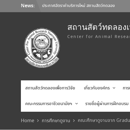
Skip
News:
มหาวิทยาลัยนเรศวร จับมือ Korea Institute
to
of Toxicology และมหาวิทยาลัยเชียงใหม่ ลง
content
นาม MOU ยกระดับการวิจัยทดสอบความ
ปลอดภัยระดับก่อนคลินิกสู่มาตรฐานสากล
สถานสัตว์ทดลองเพ
การเลือกใช้อุปกรณ์คุ้มครองความปลอดภัยส่วน
Center for Animal Resea
บุคคล (Personal Protective Equipment:
PPE)
ประกาศอัตราค่าบริการใหม่ สถานสัตว์ทดลอง
เพื่อการวิจัย มหาวิทยาลัยนเรศวร
สถานสัตว์ทดลองเพื่อการวิจัย
เกี่ยวกับองค์กร
การ
คณะกรรมการอาชีวอนามัยฯ
รายชื่อผู้ผ่านการฝึกอบรม
คณะศึกษาดูงานจาก Graduat
Home
การศึกษาดูงาน