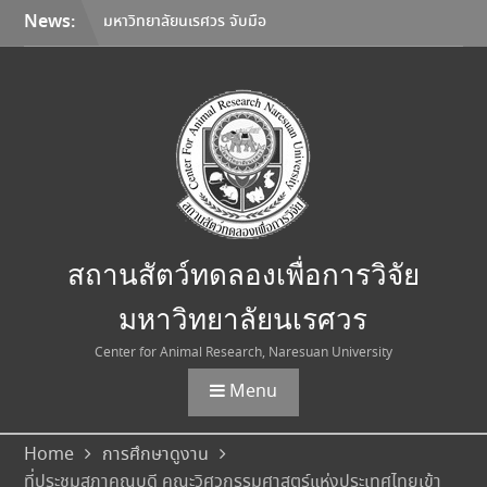
Skip
เชียงใหม่ ลงนาม MOU ยก
News:
ระดับการวิจัยทดสอบความ
to
ปลอดภัยระดับก่อนคลินิกสู่
content
มาตรฐานสากล
ประกาศการขนส่งสัตว์ทดลอง
ตุลาคม – พฤศจิกายน 2569
ประกาศอัตราค่าบริการใหม่
สถานสัตว์ทดลองเพื่อการวิจัย
มหาวิทยาลัยนเรศวร
สถานสัตว์ทดลองเพื่อการวิจัย
มหาวิทยาลัยนเรศวร
Center for Animal Research, Naresuan University
Menu
Home
การศึกษาดูงาน
ที่ประชุมสภาคณบดี คณะวิศวกรรมศาสตร์แห่งประเทศไทยเข้า