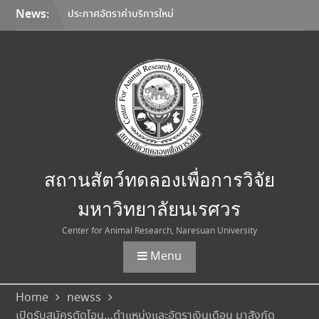
Skip
News:
ประกาศอัตราค่าบริการใหม่
to
สถานสัตว์ทดลองเพื่อการวิจัย
content
มหาวิทยาลัยนเรศวร
มหาวิทยาลัยนเรศวร จับมือ
Korea Institute of
Toxicology และมหาวิทยาลัย
เชียงใหม่ ลงนาม MOU ยก
ระดับการวิจัยทดสอบความ
ปลอดภัยระดับก่อนคลินิกสู่
มาตรฐานสากล
การเลือกใช้อุปกรณ์คุ้มครอง
สถานสัตว์ทดลองเพื่อการวิจัย
ความปลอดภัยส่วนบุคคล
(Personal Protective
มหาวิทยาลัยนเรศวร
Equipment: PPE)
Center for Animal Research, Naresuan University
Menu
Home
newss
เปิดรับสมัครตัดโอน…ตำแหน่งและอัตราเงินเดือน มาสังกัด