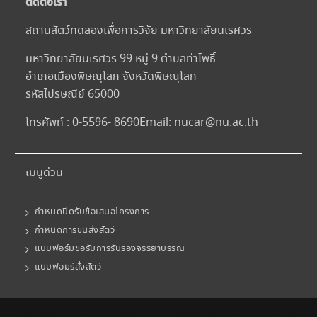
ติดต่อเรา
สถานสัตว์ทดลองเพื่อการวิจัย มหาวิทยาลัยนเรศวร
มหาวิทยาลัยนเรศวร 99 หมู่ 9 ตำบลท่าโพธิ์
อำเภอเมืองพิษณุโลก จังหวัดพิษณุโลก
รหัสไปรษณีย์ 65000
โทรศัพท์ : 0-5596- 8690
Email:
nucar@nu.ac.th
เมนูด่วน
กำหนดปิดรับข้อเสนอโครงการ
กำหนดการขนส่งสัตว์
แบบฟอร์มขอรับการรับรองจรรยาบรรณ
แบบฟอมร์สั่งสัตว์