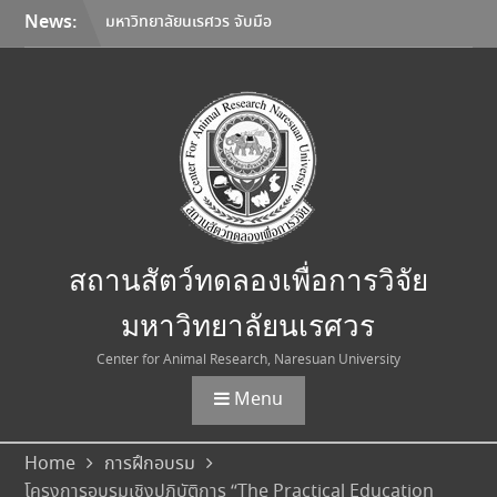
Skip
News:
มหาวิทยาลัยนเรศวร จับมือ
to
Korea Institute of
content
Toxicology และมหาวิทยาลัย
เชียงใหม่ ลงนาม MOU ยก
ระดับการวิจัยทดสอบความ
ปลอดภัยระดับก่อนคลินิกสู่
มาตรฐานสากล
การเลือกใช้อุปกรณ์คุ้มครอง
ความปลอดภัยส่วนบุคคล
(Personal Protective
Equipment: PPE)
สถานสัตว์ทดลองเพื่อการวิจัย
ประกาศอัตราค่าบริการใหม่
สถานสัตว์ทดลองเพื่อการวิจัย
มหาวิทยาลัยนเรศวร
มหาวิทยาลัยนเรศวร
Center for Animal Research, Naresuan University
Menu
Home
การฝึกอบรม
โครงการอบรมเชิงปฏิบัติการ “The Practical Education