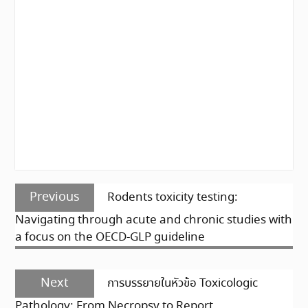
แนะแนว
Previous
Previous
Rodents toxicity testing:
เรื่อง
post:
Navigating through acute and chronic studies with
a focus on the OECD-GLP guideline
Next
Next
การบรรยายในหัวข้อ Toxicologic
post:
Pathology: From Necropsy to Report