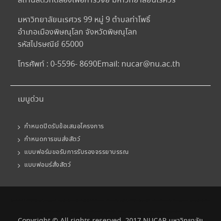
สถานสัตว์ทดลองเพื่อการวิจัย มหาวิทยาลัยนเรศวร
มหาวิทยาลัยนเรศวร 99 หมู่ 9 ตำบลท่าโพธิ์
อำเภอเมืองพิษณุโลก จังหวัดพิษณุโลก
รหัสไปรษณีย์ 65000
โทรศัพท์ : 0-5596- 8690
Email:
nucar@nu.ac.th
เมนูด่วน
กำหนดปิดรับข้อเสนอโครงการ
กำหนดการขนส่งสัตว์
แบบฟอร์มขอรับการรับรองจรรยาบรรณ
แบบฟอมร์สั่งสัตว์
เว็บพนันอันดับ1 HUC99 เว็บตรง ไม่ผ่านเอเย่นต์
ขอเครดิตฟรีหน่อยครับสมัครปุ๊บรับปั๊บไม่ต้องฝาก
สล็อตออนไลน์ เครดิตโบนัสได้เงินจริง slot938
สล็อต สล็อตออนไลน์ thaicasinobin
แจกเครดิตฟรี สล็อต
บาคาร่า คาสิโนออนไลน์ JQK41
สล็อต เครดิตฟรี ไทยคาสิโนออนไลน์ thaibet55
kubet ไทยคาสิโนออนไลน์
แทงบอล ซอคเกอร์ลีก คะแนนฟุตบอล