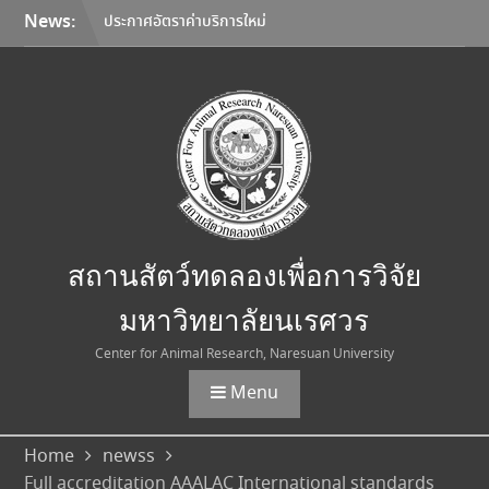
Skip
News:
ประกาศอัตราค่าบริการใหม่
to
สถานสัตว์ทดลองเพื่อการวิจัย
content
มหาวิทยาลัยนเรศวร
มหาวิทยาลัยนเรศวร จับมือ
Korea Institute of
Toxicology และมหาวิทยาลัย
เชียงใหม่ ลงนาม MOU ยก
ระดับการวิจัยทดสอบความ
ปลอดภัยระดับก่อนคลินิกสู่
มาตรฐานสากล
การเลือกใช้อุปกรณ์คุ้มครอง
สถานสัตว์ทดลองเพื่อการวิจัย
ความปลอดภัยส่วนบุคคล
(Personal Protective
มหาวิทยาลัยนเรศวร
Equipment: PPE)
Center for Animal Research, Naresuan University
Menu
Home
newss
Full accreditation AAALAC International standards