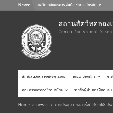
Skip
News:
มหาวิทยาลัยนเรศวร จับมือ Korea Institute
to
of Toxicology และมหาวิทยาลัยเชียงใหม่ ลง
content
นาม MOU ยกระดับการวิจัยทดสอบความ
ปลอดภัยระดับก่อนคลินิกสู่มาตรฐานสากล
สถานสัตว์ทดลองเพ
ประกาศการขนส่งสัตว์ทดลอง ตุลาคม –
Center for Animal Resea
พฤศจิกายน 2569
ประกาศอัตราค่าบริการใหม่ สถานสัตว์ทดลอง
เพื่อการวิจัย มหาวิทยาลัยนเรศวร
สถานสัตว์ทดลองเพื่อการวิจัย
เกี่ยวกับองค์กร
การ
คณะกรรมการอาชีวอนามัยฯ
รายชื่อผู้ผ่านการฝึกอบรม
การประชุม คกส. ครั้งที่ 3/2568 ป
Home
newss