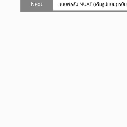
Next
Next
แบบฟอร์ม NUAE (เต็มรูปแบบ) ฉบับ
post: