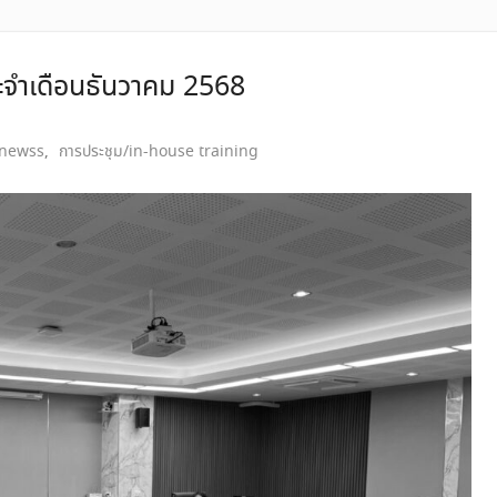
ระจำเดือนธันวาคม 2568
newss
,
การประชุม/in-house training