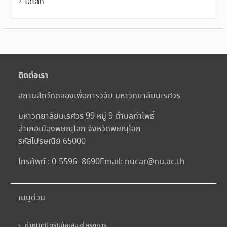
ไฮไลท์
ติดต่อเรา
สถานสัตว์ทดลองเพื่อการวิจัย มหาวิทยาลัยนเรศวร
มหาวิทยาลัยนเรศวร 99 หมู่ 9 ตำบลท่าโพธิ์
อำเภอเมืองพิษณุโลก จังหวัดพิษณุโลก
รหัสไปรษณีย์ 65000
โทรศัพท์ : 0-5596- 8690
Email:
nucar@nu.ac.th
เมนูด่วน
กำหนดปิดรับข้อเสนอโครงการ