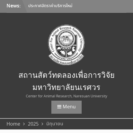
Skip
News:
ประกาศอัตราค่าบริการใหม่
to
สถานสัตว์ทดลองเพื่อการวิจัย
content
มหาวิทยาลัยนเรศวร
มหาวิทยาลัยนเรศวร จับมือ
Korea Institute of
Toxicology และมหาวิทยาลัย
เชียงใหม่ ลงนาม MOU ยก
ระดับการวิจัยทดสอบความ
ปลอดภัยระดับก่อนคลินิกสู่
มาตรฐานสากล
การเลือกใช้อุปกรณ์คุ้มครอง
สถานสัตว์ทดลองเพื่อการวิจัย
ความปลอดภัยส่วนบุคคล
(Personal Protective
มหาวิทยาลัยนเรศวร
Equipment: PPE)
Center for Animal Research, Naresuan University
Menu
มิถุนายน
Home
2025