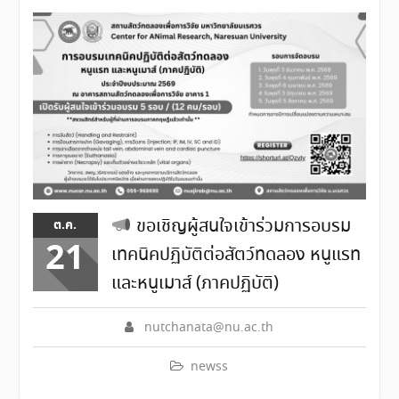
ขอเชิญผู้สนใจเข้าร่วมการอบรม
ต.ค.
21
เทคนิคปฏิบัติต่อสัตว์ทดลอง หนูแรท
และหนูเมาส์ (ภาคปฏิบัติ)
nutchanata@nu.ac.th
newss