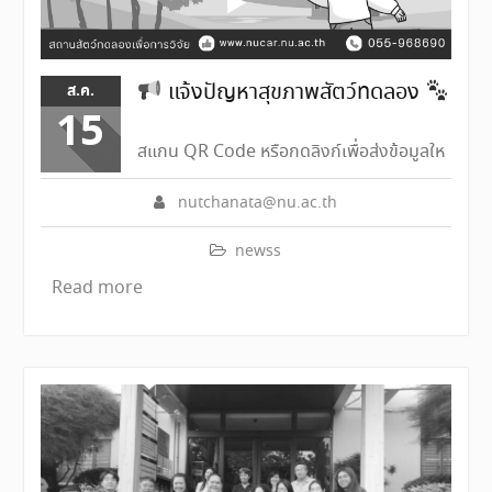
แจ้งปัญหาสุขภาพสัตว์ทดลอง
ส.ค.
15
สแกน QR Code หรือกดลิงก์เพื่อส่งข้อมูลให
nutchanata@nu.ac.th
newss
Read more