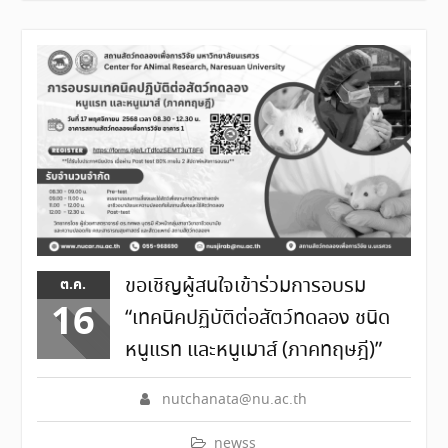
ขอเชิญผู้สนใจเข้าร่วมการอบรม
ต.ค.
16
“เทคนิคปฏิบัติต่อสัตว์ทดลอง ชนิด
หนูแรท และหนูเมาส์ (ภาคทฤษฎี)”
nutchanata@nu.ac.th
newss