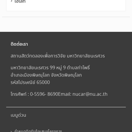
ไฮไลท์
ติดต่อเรา
สถานสัตว์ทดลองเพื่อการวิจัย มหาวิทยาลัยนเรศวร
มหาวิทยาลัยนเรศวร 99 หมู่ 9 ตำบลท่าโพธิ์
อำเภอเมืองพิษณุโลก จังหวัดพิษณุโลก
รหัสไปรษณีย์ 65000
โทรศัพท์ : 0-5596- 8690
Email:
nucar@nu.ac.th
เมนูด่วน
กำหนดปิดรับข้อเสนอโครงการ