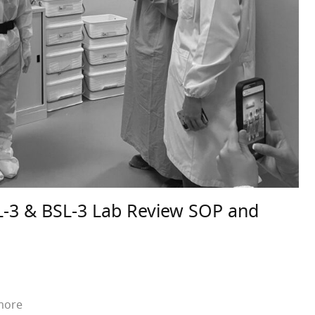
BSL-3 & BSL-3 Lab Review SOP and
more