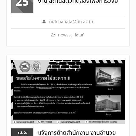
25
งาน สถานสัตว์ทดลองเพื่อการวิจัย
nutchanata@nu.ac.th
newss
,
ไฮไลท์
แจ้งการย้ายสำนักงาน งานอำนวย
เม.ย.