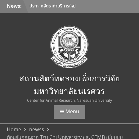
Skip
News:
ประกาศอัตราค่าบริการใหม่
to
สถานสัตว์ทดลองเพื่อการวิจัย
content
มหาวิทยาลัยนเรศวร
มหาวิทยาลัยนเรศวร จับมือ
Korea Institute of
Toxicology และมหาวิทยาลัย
เชียงใหม่ ลงนาม MOU ยก
ระดับการวิจัยทดสอบความ
ปลอดภัยระดับก่อนคลินิกสู่
มาตรฐานสากล
การเลือกใช้อุปกรณ์คุ้มครอง
สถานสัตว์ทดลองเพื่อการวิจัย
ความปลอดภัยส่วนบุคคล
(Personal Protective
มหาวิทยาลัยนเรศวร
Equipment: PPE)
Center for Animal Research, Naresuan University
Menu
Home
newss
ต้อนรับคณะจาก Tzu Chi University และ CEMB เยี่ยมชม