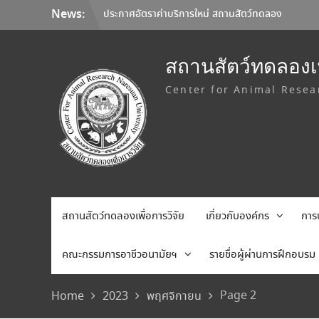
Skip
ประกาศอัตราค่าบริการใหม่ สถานสัตว์ทดลอง
News:
to
เพื่อการวิจัย มหาวิทยาลัยนเรศวร
content
มหาวิทยาลัยนเรศวร จับมือ Korea Institute
of Toxicology และมหาวิทยาลัยเชียงใหม่ ลง
สถานสัตว์ทดลองเพ
นาม MOU ยกระดับการวิจัยทดสอบความ
Center for Animal Resea
ปลอดภัยระดับก่อนคลินิกสู่มาตรฐานสากล
การเลือกใช้อุปกรณ์คุ้มครองความปลอดภัยส่วน
บุคคล (Personal Protective Equipment:
PPE)
สถานสัตว์ทดลองเพื่อการวิจัย
เกี่ยวกับองค์กร
การ
คณะกรรมการอาชีวอนามัยฯ
รายชื่อผู้ผ่านการฝึกอบรม
Page 2
Home
2023
พฤศจิกายน