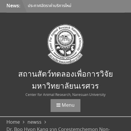
Skip
News:
ประกาศอัตราค่าบริการใหม่
to
สถานสัตว์ทดลองเพื่อการวิจัย
content
มหาวิทยาลัยนเรศวร
มหาวิทยาลัยนเรศวร จับมือ
Korea Institute of
Toxicology และมหาวิทยาลัย
เชียงใหม่ ลงนาม MOU ยก
ระดับการวิจัยทดสอบความ
ปลอดภัยระดับก่อนคลินิกสู่
มาตรฐานสากล
การเลือกใช้อุปกรณ์คุ้มครอง
สถานสัตว์ทดลองเพื่อการวิจัย
ความปลอดภัยส่วนบุคคล
(Personal Protective
มหาวิทยาลัยนเรศวร
Equipment: PPE)
Center for Animal Research, Naresuan University
Menu
Home
newss
Dr. Boo Hyon Kang จาก Corestemchemon Non-