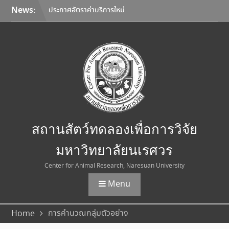
Skip
News:
ประกาศอัตราค่าบริการใหม่
to
สถานสัตว์ทดลองเพื่อการวิจัย
content
มหาวิทยาลัยนเรศวร
มหาวิทยาลัยนเรศวร จับมือ
Korea Institute of
Toxicology และมหาวิทยาลัย
เชียงใหม่ ลงนาม MOU ยก
ระดับการวิจัยทดสอบความ
ปลอดภัยระดับก่อนคลินิกสู่
มาตรฐานสากล
การเลือกใช้อุปกรณ์คุ้มครอง
สถานสัตว์ทดลองเพื่อการวิจัย
ความปลอดภัยส่วนบุคคล
(Personal Protective
มหาวิทยาลัยนเรศวร
Equipment: PPE)
Center for Animal Research, Naresuan University
Menu
การคำนวณกลุ่มตัวอย่าง
Home